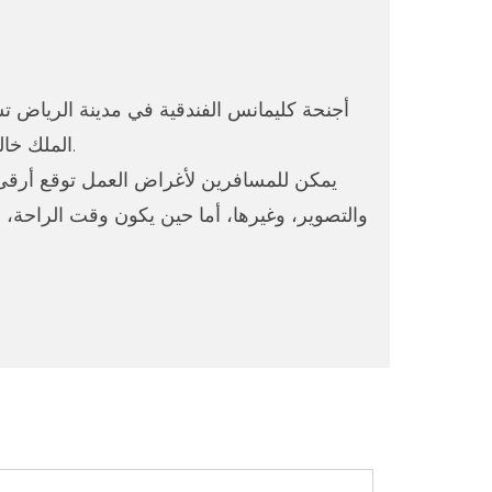
أجنحة كليمانس الفندقية في مدينة الرياض تست
الملك خالد الدولي أكثر من خمسة وعشرين دقيقة، بينما تحيطها المراكز التجارية من كل إتجاه وعلى بعد دقائق معدودة.
يمكن للمسافرين لأغراض العمل توقع أرقى
والتصوير، وغيرها، أما حين يكون وقت الراحة، 